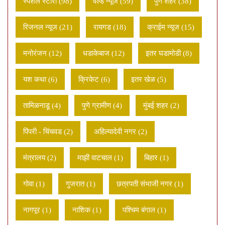
स्पेशल स्टोरी (98)
वर्ल्ड न्यूज (59)
पुणे शहर (38)
रिजनल न्यूज (21)
रायगड (18)
क्राईम न्यूज (15)
मनोरंजन (12)
धडाकेबाज (12)
इतर घडामोडी (8)
यश कथा (6)
क्रिकेट (6)
इतर खेळ (5)
तामिळनाडू (4)
पुणे ग्रामीण (4)
मुंबई शहर (2)
पिंपरी - चिंचवड (2)
अहिल्यादेवी नगर (2)
मंत्रालय (2)
माझी वाटचाल (1)
बिहार (1)
गोवा (1)
गुजरात (1)
छत्रपती संभाजी नगर (1)
नागपूर (1)
नाशिक (1)
पश्चिम बंगाल (1)