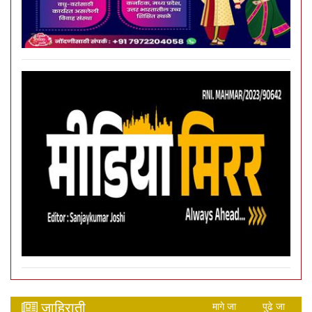
जाहिराती
मागे जा
पुढे जा