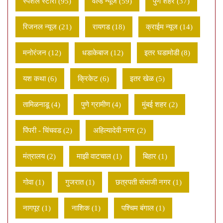
स्पेशल स्टोरी (95)
वर्ल्ड न्यूज (59)
पुणे शहर (37)
रिजनल न्यूज (21)
रायगड (18)
क्राईम न्यूज (14)
मनोरंजन (12)
धडाकेबाज (12)
इतर घडामोडी (8)
यश कथा (6)
क्रिकेट (6)
इतर खेळ (5)
तामिळनाडू (4)
पुणे ग्रामीण (4)
मुंबई शहर (2)
पिंपरी - चिंचवड (2)
अहिल्यादेवी नगर (2)
मंत्रालय (2)
माझी वाटचाल (1)
बिहार (1)
गोवा (1)
गुजरात (1)
छत्रपती संभाजी नगर (1)
नागपूर (1)
नाशिक (1)
पश्चिम बंगाल (1)