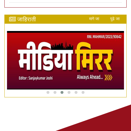
जाहिराती
मागे जा
पुढे जा