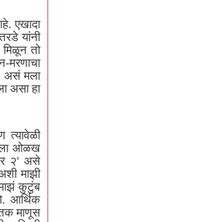
आहे. एखादा
तरडे यांनी
ी मिळून तो
वन-मरणाचा
य, असं मला
ला असा हा
ण त्यावेळी
ळे मला ओळख
वीर २' असे
 अशी माझी
ाझं कुटुंब
ो. आर्थिक
्तिक माणूस