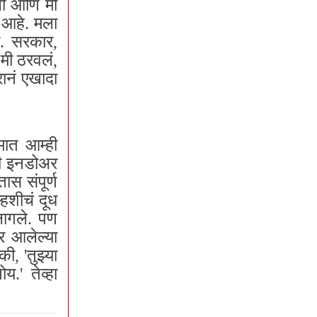
ाली आणि मी
ं आहे. मला
ा. सरकार,
 मी ठरवलं,
रानं एखादा
मात आम्ही
ही इनडोअर
स संपूर्ण
हशीचं दूध
लागले. पण
र आलेल्या
ी, 'तुझ्या
.' तेव्हा