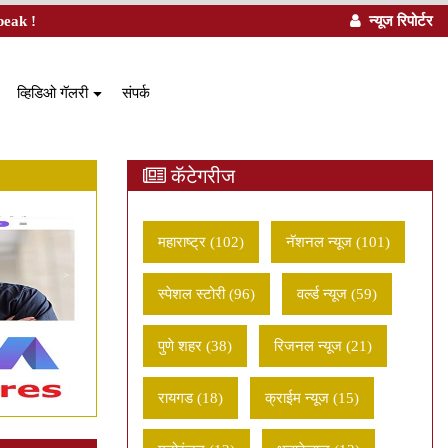
peak !
न्यूज रिपोर्टर
urrent)
(current)
(current)
व्हिडिओ गॅलरी
संपर्क
कॅटेगरीज
महाराष्ट्र (102)
नॅशनल न्यूज (101)
स्पेशल स्टोरी (96)
वर्ल्ड न्यूज (59)
पुणे शहर (38)
रिजनल न्यूज (21)
रायगड (18)
क्राईम न्यूज (15)