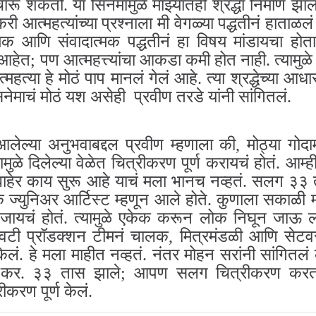
ारू शकतो. या सिनेमामुळे माझ्यातही श्रद्धा निर्माण झ
करी आत्महत्यांच्या प्रश्नाला मी वेगळ्या पद्धतीनं हाताळल
 आणि संवादात्मक पद्धतीनं हा विषय मांडायचा होत
हेत; पण आत्महत्त्यांचा आकडा कमी होत नाही. त्यामुळे
महत्या हे मोठं पाप मानलं गेलं आहे. त्या श्रद्धेच्या आधा
िनेमाचं मोठं यश असेही प्रवीण तरडे यांनी सांगितलं.
्या अनुभवाबद्दल प्रवीण म्हणाला की, मोठ्या गोदा
ळे दिलेल्या वेळेत चित्रीकरण पूर्ण करायचं होतं. आम्
बाहेर काय सुरू आहे याचं मला भानच नव्हतं. सलग ३३ ता
ज्युनिअर आर्टिस्ट म्हणून आले होते. कुणाला सकाळी म्
 जायचं होतं. त्यामुळे एकेक करून लोक निघून जाऊ 
 शेवटी प्रॉडक्शन टीमनं चालक, मित्रमंडळी आणि सेटव
केलं. हे मला माहीत नव्हतं. नंतर मोहन सरांनी सांगितलं क
चार कर. ३३ तास झाले; आपण सलग चित्रीकरण करतोय
रीकरण पूर्ण केलं.