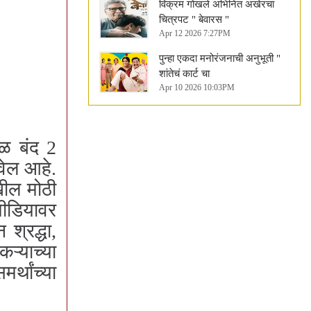
विक्रम गोखले अभिनित अखेरचा
चित्रपट " बेवारस "
Apr 12 2026 7:27PM
पुन्हा एकदा मनोरंजनाची अनुभूती "
शांतेचं कार्ट चा
Apr 10 2026 10:03PM
ऊळ बंद 2
वेल आहे.
खील मोठी
मीडियावर
श्रद्धा,
ऱ्याच्या
्थांच्या