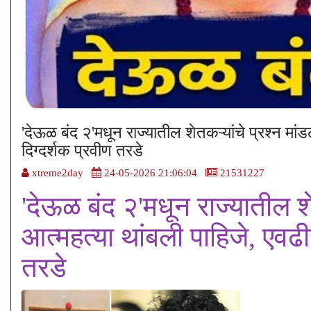
'देऊळ बंद २'मधून राज्यातील शेतकऱ्यांचे प्रश्न मा
दिग्दर्शक प्रवीण तरडे
xtreme2day
24-05-2026 21:06:04
21531227
'देऊळ बंद २'मधून राज्यातील शे
आत्महत्या थांबली पाहिजे, एवढ
तरडे