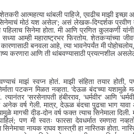
 'शेतकरी आत्महत्या थांबली पाहिजे, एवढीच माझी इच्छा 
सिनेमाचं मोठं यश असेल'; असं लेखक-दिग्दर्शक प्रवीण 
 हा पहिलाच सिनेमा होता. मी आणि प्रणित कुलकर्णी यांन
्या आम्ही महाराष्ट्रभर फिरतोय. शेतकऱ्यांच्या जी
ा कारणासाठी बनवला आहे, त्या भावनेपर्यंत मी पोहोचलो
 भाष्य करणारा आणि ती थांबवण्यासाठी प्रयत्नशील असले
वण्याचं माझं स्वप्न होतं. माझी संहिता तयार होती, प
ुळे निर्माता पटकन मिळत नव्हता. 'देऊळ बंद'च्या यशामु
 त्यानंतर 'सरसेनापती हंबीरराव, 'धर्मवीर' आणि 'धर्म
त अनेक वर्ष गेली. मात्र, देऊळ बंदचा पुढचा भाग यावा
ामुळे मागची दीड-दोन वर्ष फक्त त्याच सिनेमाला दिली. म
ाहिलं; पण मी स्वतः फारसा देवधर्मात रमणारा नव्हत
या सिनेमाचा नायक राघव शास्त्री हा नास्तिक होता. नास