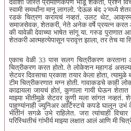
देवाशी जास्त प्रामाणिकपणे भांडू शकतो, प्रश्न विच
स्वामी समर्थांना मानू लागलो. 'देऊळ बंद २'मध्ये शेत
रडकं चित्रण करायचं नव्हतं. उलट थेट, आक्रमक
समाजसेवक, शेतकरी, नेते अनेक वर्षे प्रयत्न करत आ
की यावेळी देवाच्या भाषेत सांगू या. गरुड पुराणात आत्
शेतकरी आत्महत्येपासून परावृत्त झाला, तर तेच या स
एकाच वेळी 33 पास सलग चित्रीकरण करताना आलेल
चित्रीकरण करत होतो. ते लोकेशन महागडं असल्यामु
सेटवर दिवसाचा प्रकाश तयार केला होता, त्यामुळे 
टीम चित्रीकरणात मग्न होती. गावाकडचे काही लोक 
काढायला जायचं होतं, कुणाला गायी घेऊन शेतात
माझ्या भीतीमुळे सेटवर कुणी मला सांगत नव्हतं.
पाहुण्यांनाही ज्युनिअर आर्टिस्टचे कपडे घालून उभं 
भीतीनं सगळे उभे राहिलेत. जरा त्यांचाही वि
परिस्थितीचं गांभीर्य माझ्या लक्षात आलं आणि मी चित्