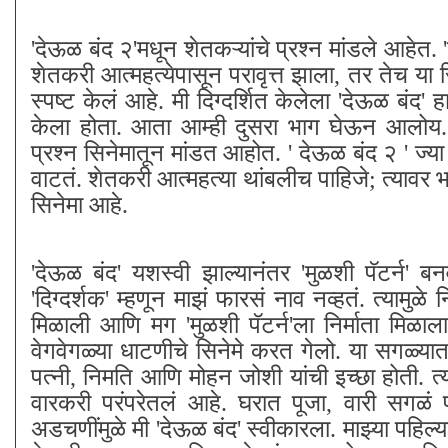
'देऊळ बंद २'मधून शेतकऱ्यांचे प्रश्न मांडले आहेत.
शेतकरी आत्महत्येपासून परावृत्त झाला, तर तेच या 
स्पष्ट केलं आहे. मी दिग्दर्शित केलेला 'देऊळ बंद'
केला होता. आता आम्ही दुसरा भाग घेऊन आलोय. सध
प्रश्न सिनेमातून मांडत आहोत. ' देऊळ बंद २ ' ज्य
वाटतं. शेतकरी आत्महत्या थांबलीच पाहिजे; त्यावर
सिनेमा आहे.
'देऊळ बंद' यशस्वी झाल्यानंतर 'मुळशी पॅटर्न' बन
'दिग्दर्शक' म्हणून माझं फारसं नाव नव्हतं. त्याम
मिळाली आणि मग 'मुळशी पॅटर्न'ला निर्माता मिळाला.
वेगवेगळ्या धाटणीचे सिनेमे करत गेलो. या सगळ्या
पत्नी, निमति आणि मोहन जोशी यांची इच्छा होती. त्य
वारकरी परंपरेतलं आहे. घरात पूजा, वारी सगळं प
अडचणींमुळे मी 'देऊळ बंद' स्वीकारला. माझ्या पहिल्