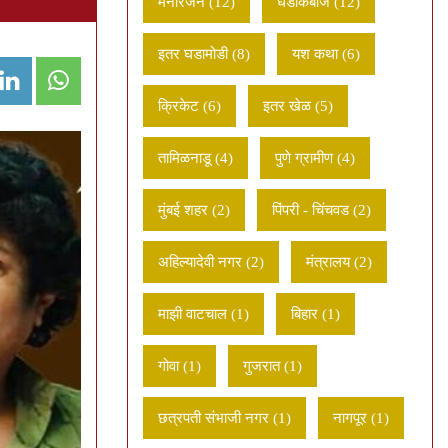
मनोरंजन (12)
धडाकेबाज (12)
इतर घडामोडी (8)
यश कथा (6)
क्रिकेट (6)
इतर खेळ (5)
तामिळनाडू (4)
पुणे ग्रामीण (4)
मुंबई शहर (2)
पिंपरी - चिंचवड (2)
अहिल्यादेवी नगर (2)
मंत्रालय (2)
माझी वाटचाल (1)
बिहार (1)
गोवा (1)
गुजरात (1)
छत्रपती संभाजी नगर (1)
नागपूर (1)