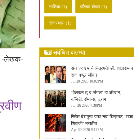
नाशिक (1)
पश्चिम बंगाल (1)
राजस्थान (1)
संबंधित बातम्या
छा -लेखक-
सन २०२५ चे चित्रपती व्ही. शांताराम व
राज कपूर जीवन
Jul 29 2026 10:02PM
‘वेलकम टू द जंगल’ हा ॲक्शन,
कॉमेडी, रोमान्स, ड्राम
्रवीण
Jun 26 2026 7:38PM
रितेश देशमुख याचा नवा चित्रपट ‘राजा
शिवाजी’ मराठीत
Apr 30 2026 9:17PM