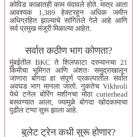
कोविड काळातही काम मंदावले होते. मात्र आता
आवश्यक 1,389 हेक्टरहून अधिक जमीन
अधिग्रहित झाल्याचे सांगितले गेले आहे आणि
सर्व प्रमुख मंजुरी मिळाल्या आहेत.
सर्वात कठीण भाग कोणता?
मुंबईतील BKC ते शिलफाटा दरम्यानचा 21
किमीचा भूमिगत आणि अंशतः समुद्राखालून
जाणारा बोगदा हा संपूर्ण प्रकल्पातील सर्वात
अवघड भाग मानला जातो. नुकतेच Vikhroli
येथे टनेल बोरिंग मशीनचा मोठा cutterhead
बसवण्यात आला, ज्यामुळे बोगदा खोदकामाचा
पुढील टप्पा सुरू झाला आहे.
बुलेट ट्रेन कधी सुरू होणार?