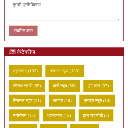
कॅटेगरीज
महाराष्ट्र (102)
नॅशनल न्यूज (100)
स्पेशल स्टोरी (95)
वर्ल्ड न्यूज (59)
पुणे शहर (37)
रिजनल न्यूज (21)
रायगड (18)
क्राईम न्यूज (14)
मनोरंजन (12)
धडाकेबाज (12)
इतर घडामोडी (8)