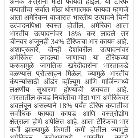
अनेक क्षेत्रांना मोठा फायदा होईल. या टॅरिफ
कपातीचा सर्वात मोठा धोरणात्मक फायदा म्हणजे
आता अमेरिकन बाजारात भारतीय उत्पादने चिनी
उत्पादनांपेक्षा स्वस्त होतील. अमेरिका आता
भारतीय उत्पादनांवर 18% कर लादले तर
चीनवर अजूनही 34% टॅरिफचा भार कायम आहे.
अशाप्रकारे, दोन्ही देशांवरील उत्पादनांवर
अमेरिकेत लादल्या जाणाऱ्या या टॅरिफच्या
फरकामुळे जागतिक खरेदीदारांना भारताकडे
वळण्यास प्रोत्साहन मिळेल, ज्यामुळे भारतीय
कंपन्यांसाठी ऑर्डर व्हॉल्यूम आणि मार्जिनमध्ये
लक्षणीय सुधारणा होण्याची शक्यता आहे.
भारतातील कपड निर्यातीचा मोठा भाग अमेरिकेवर
अवलंबून असल्याने 18% पर्यंत टॅरिफ कपातीचा
सर्वाधिक फायदा कापड आणि वस्त्रोद्योग
क्षेत्राला होणे अपेक्षित आहे. आता टॅरिफचा भार
कमी झाल्यामुळे किमती कमी होतील ज्यामुळे
अमेरिकन स्टोअरमध्ये भारतीय कपडे