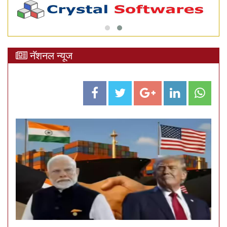
नॅशनल न्यूज