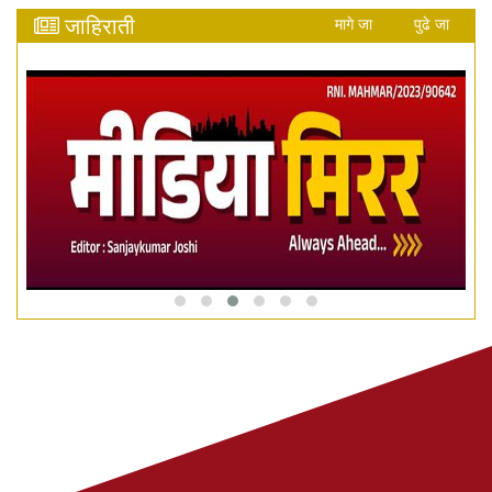
जाहिराती
मागे जा
पुढे जा