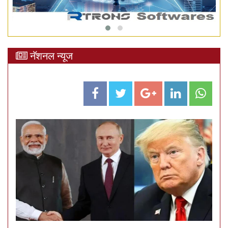
नॅशनल न्यूज